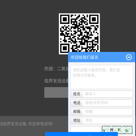
欢迎给我们留言
热搜：
二氧化碳萃取
气凝胶设备
超
请在此输入留言内容，我们会
尽快与您联系。
临界发泡设备
姓名
联系人
电话
座机/手机号码
邮箱
邮箱
地址
地址
超临界发泡设备
, 欢迎来电咨询!