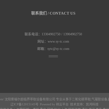
联系我们 / CONTACT US
联系电话：13304902750 / 13904902750
网址：www.sy-tc.com
邮箱：sytc@sy-tc.com
ww.sy-tc.com/ 沈阳索福尔超临界萃取设备有限公司 专业从事于
二氧化碳萃取
,
气凝胶设备
,
辽ICP备12015145号
Powered by
祥云平台
技术支持：
凯鸿科技