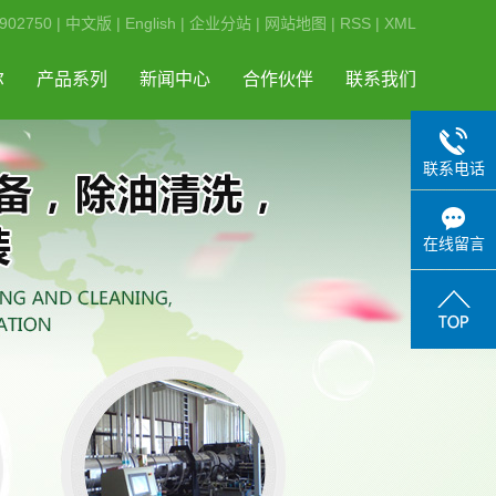
02750 |
中文版
|
English
|
企业分站
|
网站地图
|
RSS
|
XML
尔
产品系列
新闻中心
合作伙伴
联系我们
二氧化碳萃取设备
公司新闻
联系电话
乙醇干燥设备
行业新闻
二氧化碳干燥设备
技术知识
在线留言
超临界发泡设备
超临界二氧化碳萃取
印染设备
超临界萃取设备
超临界二氧化碳萃取设备
气凝胶设备